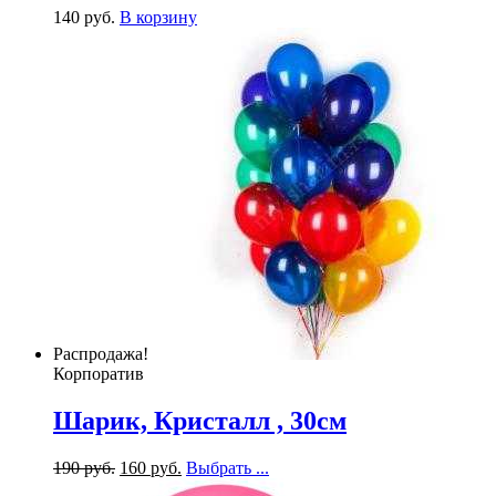
140
р
уб.
В корзину
Распродажа!
Корпоратив
Шарик, Кристалл , 30см
190
р
уб.
160
р
уб.
Выбрать ...