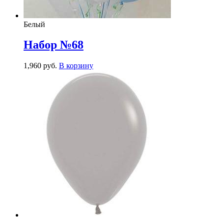
Белый
Набор №68
1,960
р
уб.
В корзину