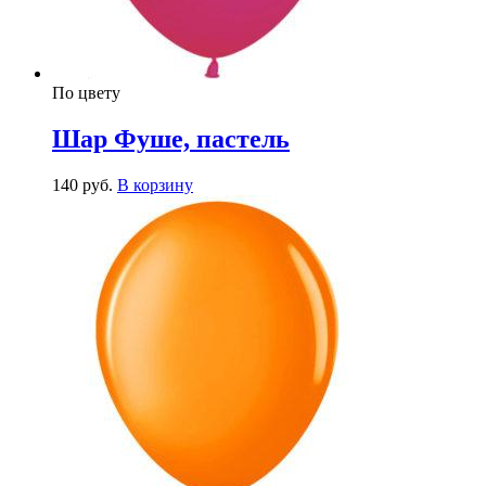
По цвету
Шар Фуше, пастель
140
р
уб.
В корзину