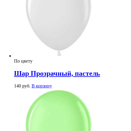
По цвету
Шар Прозрачный, пастель
140
р
уб.
В корзину