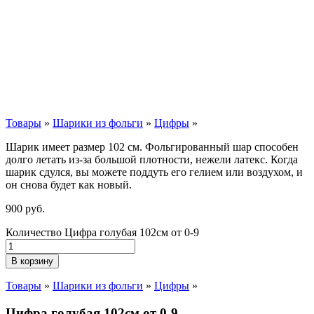
Товары
»
Шарики из фольги
»
Цифры
»
Шарик имеет размер 102 см. Фольгированный шар способен
долго летать из-за большой плотности,
нежели
латекс. Когда
шарик сдулся, вы можете поддуть его гелием или воздухом, и
он снова будет как новый.
900
р
уб.
Количество Цифра голубая 102см от 0-9
В корзину
Товары
»
Шарики из фольги
»
Цифры
»
Цифра голубая 102см от 0-9