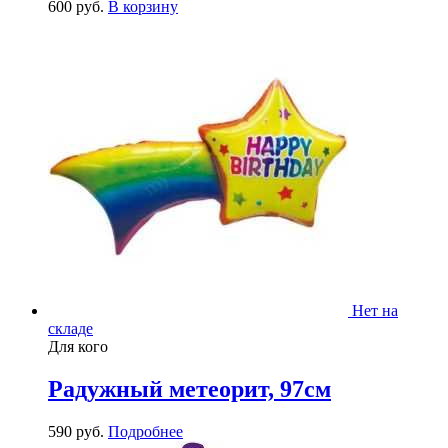
600
р
уб.
В корзину
Нет на
складе
Для кого
Радужный метеорит, 97см
590
р
уб.
Подробнее