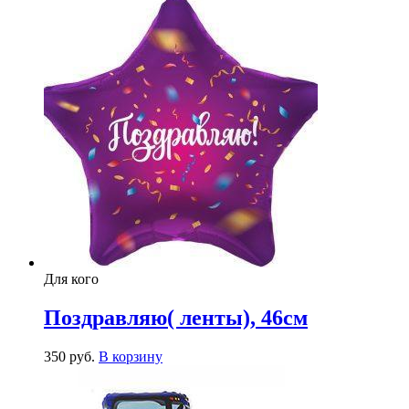
Для кого
Поздравляю( ленты), 46см
350
р
уб.
В корзину