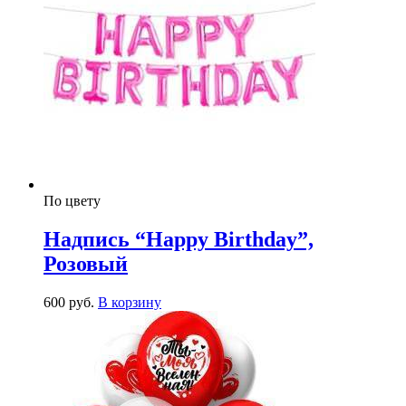
По цвету
Надпись “Happy Birthday”,
Розовый
600
р
уб.
В корзину