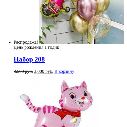
Распродажа!
День рождения 1 годик
Набор 208
3,500
р
уб.
3,000
р
уб.
В корзину