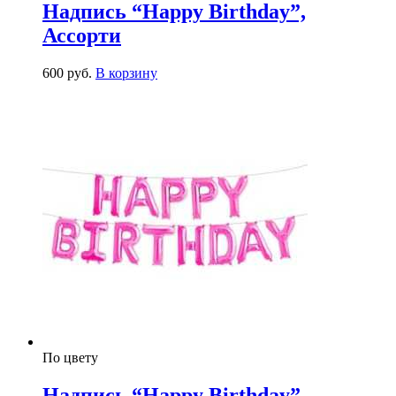
Надпись “Happy Birthday”,
Ассорти
600
р
уб.
В корзину
По цвету
Надпись “Happy Birthday”,