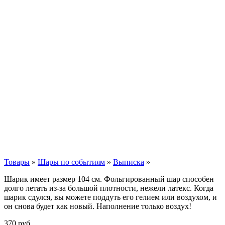
Товары
»
Шары по событиям
»
Выписка
»
Шарик имеет размер 104 см. Фольгированный шар способен
долго летать из-за большой плотности,
нежели
латекс. Когда
шарик сдулся, вы можете поддуть его гелием или воздухом, и
он снова будет как новый. Наполнение только воздух!
370
р
уб.