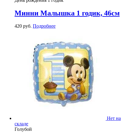
День рождения 1 годик
Минни Малышка 1 годик, 46см
420
р
уб.
Подробнее
Нет на
складе
Голубой