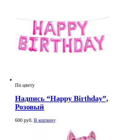
По цвету
Надпись “Happy Birthday”,
Розовый
600
р
уб.
В корзину