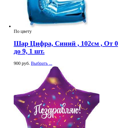
По цвету
Шар Цифра, Синий , 102см , От 0
до 9, 1 шт.
900
р
уб.
Выбрать ...